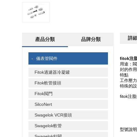
詳
產品分類
品牌分類
-
儀表管閥件
fitok
用途：閥
封的作用
Fitok過濾器冷凝罐
特點
工作壓力可達
Fitok軟管接頭
特殊的設
Fitok閥門
fitok
SilcoNert
Swagelok VCR接頭
Swagelok軟管
型號說明
Swagelok針閥