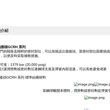
細介紹
注脂接頭GCRH 系列
門的閥座及閥桿的密封部位，可以加裝該注脂接頭。當密封部位因磨損或
，以便及時采取補救措施。
：1379 bar (20,000 psig)
計讓潤滑劑或密封劑沿著鋼球支座及彈簧內部流過，可以有效避免堵塞
注脂接頭GCRH 系列 標準結構材料
當鋼球離開本體時，潤滑劑或密封劑從彈簧